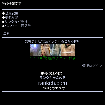
登録情報変更
◆
登録変更
◆
登録削除
◆
リンクタグ発行
◆
パスワード再発行
戻る
無料テレビ電話エッチならこちら[PR]
１５００円分無料チケット付き
管理ログイン
-携帯ﾚﾝﾀﾙﾗﾝｷﾝｸﾞ-
ランクちゃんねる
rankch.com
Ranking system by